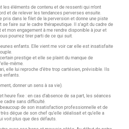
nt les éléments de contenu et de ressenti qui m’ont
ord et de relever les tendances perverses ensuite.
pris dans le filet de la perversion et donne une piste
 se faire sur le cadre thérapeutique. Il s’agit du cadre de
nt et mon engagement à me rendre disponible à jour et
ous pourrez tirer parti de ce qui suit.
eunes enfants. Elle vient me voir car elle est insatisfaite
ouple.
n certain prestige et elle se plaint du manque de
d’elle-même.
, elle lui reproche d’être trop cartésien, prévisible. Ils
s enfants.
ement, donner un sens à sa vie).
t heure fixe : en cas d’absence de sa part, les séances
 cadre sans difficulté.
beaucoup de son insatisfaction professionnelle et de
e très déçue de son chef qu’elle idéalisait et qu’elle a
ui voit plus que des défauts.