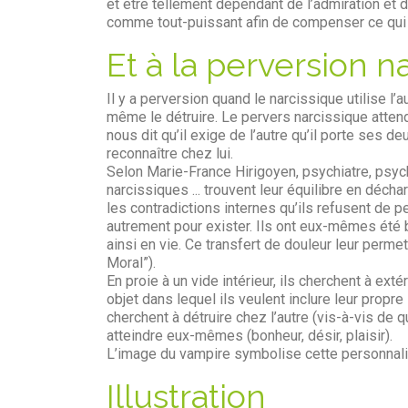
et être tellement dépendant de l’admiration et de
comme tout-puissant afin de compenser ce qui
Et à la perversion n
Il y a perversion quand le narcissique utilise l’au
même le détruire. Le pervers narcissique attend d
nous dit qu’il exige de l’autre qu’il porte ses de
reconnaître chez lui.
Selon Marie-France Hirigoyen, psychiatre, psyc
narcissiques ... trouvent leur équilibre en décha
les contradictions internes qu’ils refusent de pe
autrement pour exister. Ils ont eux-mêmes été 
ainsi en vie. Ce transfert de douleur leur perme
Moral”).
En proie à un vide intérieur, ils cherchent à exté
objet dans lequel ils veulent inclure leur propre 
cherchent à détruire chez l’autre (vis-à-vis de q
atteindre eux-mêmes (bonheur, désir, plaisir).
L’image du vampire symbolise cette personnali
Illustration