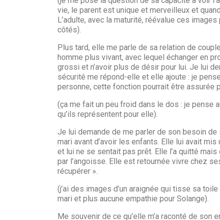
(je me pose la question de sa capacité à voir l
vie, le parent est unique et merveilleux et quand
L’adulte, avec la maturité, réévalue ces images 
côtés).
Plus tard, elle me parle de sa relation de couple
homme plus vivant, avec lequel échanger en profo
grossi et n’avoir plus de désir pour lui. Je lui 
sécurité me répond-elle et elle ajoute : je pens
personne, cette fonction pourrait être assurée 
(ça me fait un peu froid dans le dos : je pense
qu’ils représentent pour elle).
Je lui demande de me parler de son besoin de s
mari avant d’avoir les enfants. Elle lui avait mi
et lui ne se sentait pas prêt. Elle l’a quitté mais
par l’angoisse. Elle est retournée vivre chez se
récupérer ».
(j’ai des images d’un araignée qui tisse sa toil
mari et plus aucune empathie pour Solange).
Me souvenir de ce qu’elle m’a raconté de son en