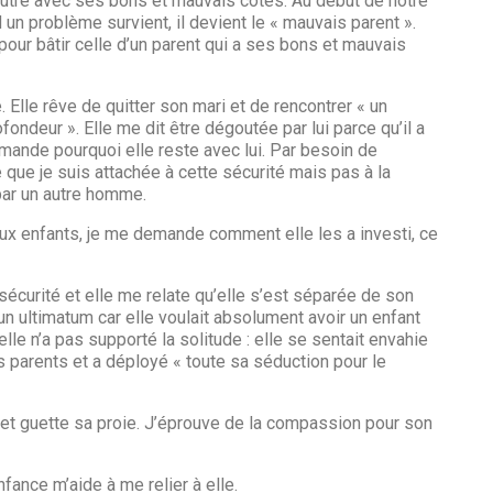
’autre avec ses bons et mauvais côtés. Au début de notre
 un problème survient, il devient le « mauvais parent ».
pour bâtir celle d’un parent qui a ses bons et mauvais
. Elle rêve de quitter son mari et de rencontrer « un
ndeur ». Elle me dit être dégoutée par lui parce qu’il a
demande pourquoi elle reste avec lui. Par besoin de
e que je suis attachée à cette sécurité mais pas à la
par un autre homme.
 aux enfants, je me demande comment elle les a investi, ce
écurité et elle me relate qu’elle s’est séparée de son
s un ultimatum car elle voulait absolument avoir un enfant
 elle n’a pas supporté la solitude : elle se sentait envahie
s parents et a déployé « toute sa séduction pour le
e et guette sa proie. J’éprouve de la compassion pour son
fance m’aide à me relier à elle.