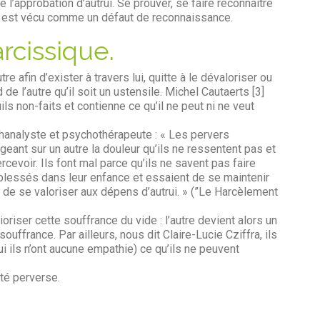
 l’approbation d’autrui. Se prouver, se faire reconnaître
 est vécu comme un défaut de reconnaissance.
arcissique.
tre afin d’exister à travers lui, quitte à le dévaloriser ou
e l’autre qu’il soit un ustensile. Michel Cautaerts [3]
uils non-faits et contienne ce qu’il ne peut ni ne veut
hanalyste et psychothérapeute : « Les pervers
rgeant sur un autre la douleur qu’ils ne ressentent pas et
rcevoir. Ils font mal parce qu’ils ne savent pas faire
blessés dans leur enfance et essaient de se maintenir
t de se valoriser aux dépens d’autrui. » (”Le Harcèlement
rioriser cette souffrance du vide : l’autre devient alors un
souffrance. Par ailleurs, nous dit Claire-Lucie Cziffra, ils
ui ils n’ont aucune empathie) ce qu’ils ne peuvent
té perverse.