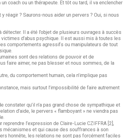
n coach ou un thérapeute. Et tôt ou tard, il va enclencher
réagir ? Saurons-nous aider un pervers ? Oui, si nous
à détecter. Il a été l’objet de plusieurs ouvrages à succès
 victimes d’abus psychique. Il est aussi mis à toutes les
r les comportements agressifs ou manipulateurs de tout
sique.
 humaines sont des relations de pouvoir et de
us faire aimer, ne pas blesser et nous sommes, de la
 autre, du comportement humain, cela n’implique pas
a constance, mais surtout l’impossibilité de faire autrement
de constater qu’il n’a pas grand chose de sympathique et
elation d’aide, le pervers « flamboyant » ne viendra pas
de.
ur reprendre l’expression de Claire-Lucie CZIFFRA [2],
es mécanismes et qui cause des souffrances à son
ers honnête, les relations ne sont pas forcément faciles