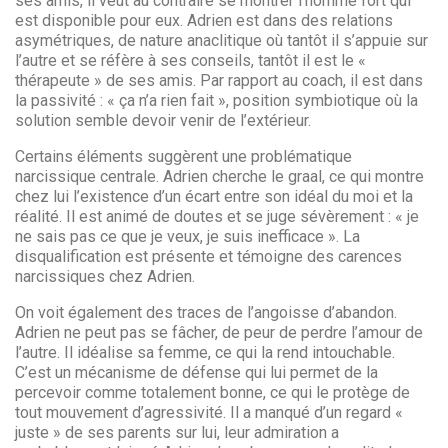
ses amis, il veut au contraire se montrer l’homme fort qui
est disponible pour eux. Adrien est dans des relations
asymétriques, de nature anaclitique où tantôt il s’appuie sur
l’autre et se réfère à ses conseils, tantôt il est le «
thérapeute » de ses amis. Par rapport au coach, il est dans
la passivité : « ça n’a rien fait », position symbiotique où la
solution semble devoir venir de l’extérieur.
Certains éléments suggèrent une problématique
narcissique centrale. Adrien cherche le graal, ce qui montre
chez lui l’existence d’un écart entre son idéal du moi et la
réalité. Il est animé de doutes et se juge sévèrement : « je
ne sais pas ce que je veux, je suis inefficace ». La
disqualification est présente et témoigne des carences
narcissiques chez Adrien.
On voit également des traces de l’angoisse d’abandon.
Adrien ne peut pas se fâcher, de peur de perdre l’amour de
l’autre. Il idéalise sa femme, ce qui la rend intouchable.
C’est un mécanisme de défense qui lui permet de la
percevoir comme totalement bonne, ce qui le protège de
tout mouvement d’agressivité. Il a manqué d’un regard «
juste » de ses parents sur lui, leur admiration a