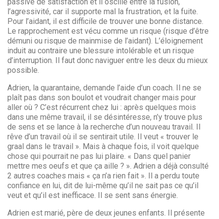
passive de satisfaction et il oscille entre la fusion,
l’agressivité, car il supporte mal la frustration, et la fuite.
Pour l’aidant, il est difficile de trouver une bonne distance.
Le rapprochement est vécu comme un risque (risque d’être
démuni ou risque de mainmise de l’aidant). L’éloignement
induit au contraire une blessure intolérable et un risque
d’interruption. Il faut donc naviguer entre les deux du mieux
possible.
Adrien, la quarantaine, demande l’aide d’un coach. Il ne se
plaît pas dans son boulot et voudrait changer mais pour
aller où ? C’est récurrent chez lui : après quelques mois
dans une même travail, il se désintéresse, n’y trouve plus
de sens et se lance à la recherche d’un nouveau travail. Il
rêve d’un travail où il se sentirait utile. Il veut « trouver le
graal dans le travail ». Mais à chaque fois, il voit quelque
chose qui pourrait ne pas lui plaire. « Dans quel panier
mettre mes oeufs et que ça aille ? ». Adrien a déjà consulté
2 autres coaches mais « ça n’a rien fait ». Il a perdu toute
confiance en lui, dit de lui-même qu’il ne sait pas ce qu’il
veut et qu’il est inefficace. Il se sent sans énergie.
Adrien est marié, père de deux jeunes enfants. Il présente