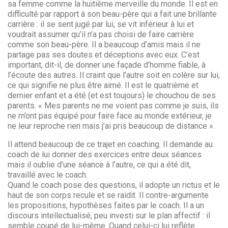
sa femme comme la huitième merveille du monde. Il est en
difficulté par rapport à son beau-père qui a fait une brillante
carrière : il se sent jugé par lui, se vit inférieur à lui et
voudrait assumer qu’il n’a pas choisi de faire carrière
comme son beau-père. Il a beaucoup d’amis mais il ne
partage pas ses doutes et déceptions avec eux. C’est
important, dit-il, de donner une façade d’homme fiable, à
l’écoute des autres. Il craint que l’autre soit en colère sur lui,
ce qui signifie ne plus être aimé. Il est le quatrième et
dernier enfant et a été (et est toujours) le chouchou de ses
parents. « Mes parents ne me voient pas comme je suis, ils
ne m’ont pas équipé pour faire face au monde extérieur, je
ne leur reproche rien mais j’ai pris beaucoup de distance ».
Il attend beaucoup de ce trajet en coaching. Il demande au
coach de lui donner des exercices entre deux séances
mais il oublie d’une séance à l’autre, ce qui a été dit,
travaillé avec le coach.
Quand le coach pose des questions, il adopte un rictus et le
haut de son corps recule et se raidit. Il contre-argumente
les propositions, hypothèses faites par le coach. Il a un
discours intellectualisé, peu investi sur le plan affectif : il
semble coupé de lui-même. Quand celui-ci lui reflète