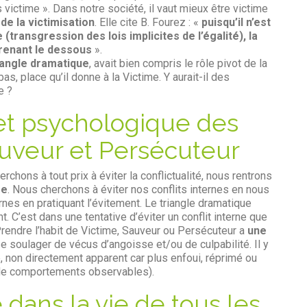
 victime ». Dans notre société, il vaut mieux être victime
de la victimisation
. Elle cite B. Fourez : «
puisqu’il n’est
(transgression des lois implicites de l’égalité), la
prenant le dessous
».
iangle dramatique
, avait bien compris le rôle pivot de la
bas, place qu’il donne à la Victime. Y aurait-il des
e ?
 et psychologique des
auveur et Persécuteur
erchons à tout prix à éviter la conflictualité, nous rentrons
re
. Nous cherchons à éviter nos conflits internes en nous
ernes en pratiquant l’évitement. Le triangle dramatique
 C’est dans une tentative d’éviter un conflit interne que
Prendre l’habit de Victime, Sauveur ou Persécuteur a
une
e soulager de vécus d’angoisse et/ou de culpabilité. Il y
, non directement apparent car plus enfoui, réprimé ou
t de comportements observables).
ans la vie de tous les