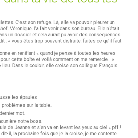
lettes. C’est son refuge. Là, elle va pouvoir pleurer un
f, Véronique, l’a fait venir dans son bureau. Elle n’était
 dans un dossier et cela aurait pu avoir des conséquences
t : « vous êtes trop souvent distraite, faites ce qu’il faut
nne en reniflant « quand je pense à toutes les heures
 pour cette boîte et voilà comment on me remercie... »
lieu. Dans le couloir, elle croise son collègue François
ausse les épaules
 problèmes sur la table..
 dernier mot.
ancunière notre boss.
le de Jeanne et s’en va en levant les yeux au ciel « pff !
dit-il, la prochaine fois que je la croise, je me contente