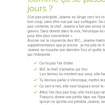
jours ?
D’un pas précipité, Jeanne se dirige vers les toi
bon coup, sans être vue par ses collègues. Sa che
pas contente, la chef. Jeanne a fait une erreur
graves. Sans dureté dans la voix, Véronique lui di
pour être plus concentrée ».
Assise sur le couvercle des W.C., Jeanne marmo
supplémentaires que je preste... je me plie en 4
Jeanne se mouche une dernière fois et quitte le 
qui l’interpelle :
Ca n’a pas l’air d’aller
Bof, la chef s’acharne sur moi.
Les larmes lui montent aux yeux, elle h
Tu devrais parler à Véronique, mettre les
Ca sert à rien, elle veut toujours avoir le
Allez t’en fais pas trop, elle n’est pas r
François donne une petite tape sur l’épau
qu’est-ce qu’elle est pénible Jeanne, se 