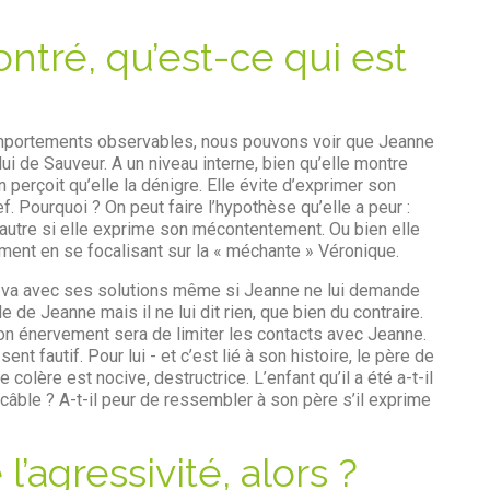
ntré, qu’est-ce qui est
comportements observables, nous pouvons voir que Jeanne
ui de Sauveur. A un niveau interne, bien qu’elle montre
perçoit qu’elle la dénigre. Elle évite d’exprimer son
. Pourquoi ? On peut faire l’hypothèse qu’elle a peur :
l’autre si elle exprime son mécontentement. Ou bien elle
ment en se focalisant sur la « méchante » Véronique.
l y va avec ses solutions même si Jeanne ne lui demande
ude de Jeanne mais il ne lui dit rien, que bien du contraire.
 son énervement sera de limiter les contacts avec Jeanne.
ent fautif. Pour lui - et c’est lié à son histoire, le père de
colère est nocive, destructrice. L’enfant qu’il a été a-t-il
n câble ? A-t-il peur de ressembler à son père s’il exprime
agressivité, alors ?